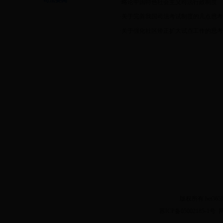
司法要闻
·
略论中国特色社会主义司法行政制度
·
关于完善我国司法考试制度的几点思考
·
关于强化社区矫正扩大试点工作的思考
版权所有 bet3
苏ICP备05002185-1号