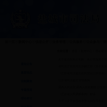
首??页
?|?
新闻中心
?|?
信息公开
?|?
业务管理
?|?
公共服务
?|?
公众参与
?|?
调
当前位置：
首页
>
新闻中心
>
理论研讨
新闻中心
·
关于最高院执行和解、执行担保两个司
通知公告
·
省司法厅负责同志详解江苏《关于发展
基层动态
·
《江苏省司法鉴定机构登记工作指南》
·
江苏省司法鉴定管理条例
法制聚焦
·
最高人民法院 最高人民检察院 公安部 
专题报道
·
《江苏省人民调解条例》解读
理论研讨
·
关于《关于加强精准普法的指导意见》