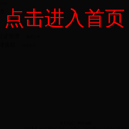
划计划
点击进入首页
他
公证管理
基层工作
律援助
社区矫正
联系我们
|
网站地图
版权所有 bet365网站打不开 主办单位：bet365网站打不开办公室主办