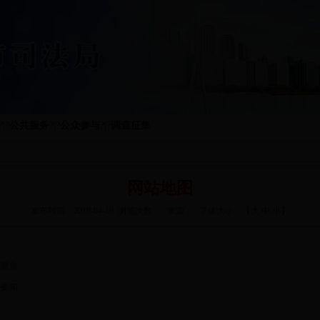
?|?
公共服务
?|?
公众参与
?|?
调查征集
网站地图
发布时间：2018-04-19 浏览次数： 来源： 字体大小：【
大
中
小
】
制聚焦
法要闻