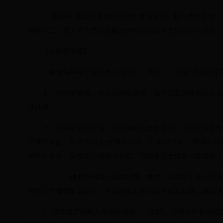
本案中, 职工只要提供医院出具的证明、履行请假手续，
存在旷工，用人单位单方面解除劳动合同应当支付经济补偿金。
【小助助支招】
了解请假中关于用人单位“必须”、“应当”、“可以”批假的不
１、劳动者病假，单位必须给请假。由于职工身体不适才需
须批准。
２、劳动者带薪休假，用人单位应当给请假。《职工带薪年休假
不满20年的，年休假10天;已满20年的，年休假15天。”带
休带薪年假，单位也必须给予补偿。劳动者应当保留书面证据，
４、婚假可与用人单位协商。婚假，是指职工本人因结婚
绝职工休婚假的前提下，可以结合工作实际与职工协商具体的休
5、劳动者产假用人单位必须批。《女职工劳动保护特别规定