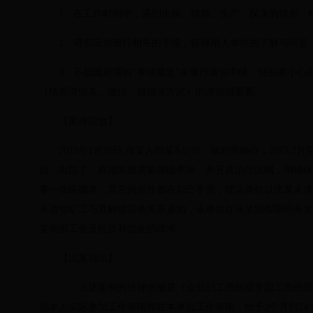
1、在工作时间中，遇到生病、结婚、生产、探亲的情形，
2、请假应当履行相关的手续，征得用人单位的了解与同意
3、不能因所谓的“事情紧急”未履行请假手续。特别要小
（纸质请假条、微信、短信等方式）的请假很重要。
【案件回放】
2015年1月28日,张某入职某A公司，做厨师岗位，201
假，出院了，根据医嘱需要继续养病，并开具治疗医嘱，明确休
事一张医嘱单，其它的原件都在自己手里，现该单位以张某未请
未请假旷工与其解除劳动关系通知，该单位在张某病假期间未发
某病假工资及经济补偿金的请求。
【以案说法】
上述案例的法律依据是《企业职工患病或非因工负伤医疗
据本人实际参加工作年限和在本单位工作年限，给予3个月到24