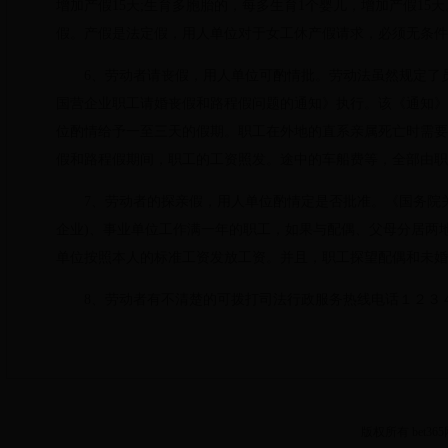
增加产假15天;生育多胞胎的，每多生育1个婴儿，增加产假15天
假。产假是法定假，用人单位对于女工休产假请求，必须无条件
6、劳动者请丧假，用人单位可酌情批。劳动法虽然规定了
国营企业职工请婚丧假和路程假问题的通知》执行。该《通知》
位酌情给予一至三天的假期。职工在外地的直系亲属死亡时需要
假和路程假期间，职工的工资照发。途中的车船费等，全部由职
7、劳动者的探亲假，用人单位酌情定是否批准。《国务院
企业)、事业单位工作满一年的职工，如果与配偶、父母分居两
单位按照本人的标准工资发放工资。并且，职工探望配偶和未婚
8、劳动者有不清楚的可拨打司法行政服务热线电话１２３
版权所有 bet3