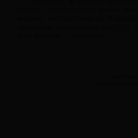
活动分为三个阶段：第一阶段通读法规，从5月中旬开始
共和国宪法》，原原本本学、反反复复学、带着问题学，细细品
网上知识测试，自6月7日至13日开展网上答题，网上答题实
指标实时统计通报；第三阶段现场答题竞赛,按照公平、公正、
题环节，参加答题竞赛。（bet365网站打不开）
版权所有 bet3
苏ICP备05002185-1号