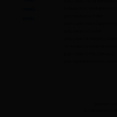
司法鉴定
·
盐城公证机构“三优一免”服务返城民工
·
盐城金融公证2017年业务量同比增长12
法律援助
·
盐城公证助微信公众号“搬家”
社区矫正
·
宿迁市公证同仁到我市公证处考察交流
·
盐城公证处实行全员聘用制
·
盐城公证机构开展“情暖农民工公证服
·
2017年盐城市公证员专业中级专业技
·
盐城公证机构大力开展公证敬老活动
·
盐城公证处积极探索办证模式 为外国
版权所有 bet3
苏ICP备05002185-1号