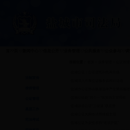
首??页
?|?
新闻中心
?|?
信息公开
?|?
业务管理
?|?
公共服务
?|?
公众参与
?|?
调
当前位置：
首页
>
业务管理
>
公证管理
业务管理
·
盐城公证：公证便民利民再升级
法制宣传
·
盐城深入开展公证服务农村行活动
律师管理
·
盐城市公证协会换届选举产生第四届理
·
盐城公证处“四个一”落实自主管理权
公证管理
·
盐城涉农公证“三提速”获点赞
基层工作
·
盐城公证为网络消费维权支招
司法考试
·
盐城公证为女性求职“送法护航”