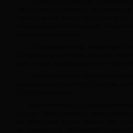
一是党建工作有待大力加强。
目前，全市基层法律服务所
总数占基层法律服务工作者总数的43％，有正式党员的所149
关系挂靠于乡镇（街道）有关部门,“游离”于司法行政部门之
单独设立或联合建立党支部的个别法律服务所，由于执业特点等
支部的战斗堡垒作用未能充分发挥。
二是群众满意度有待着力提高。
有的基层法律服务工作
薄，价值观和人生观出现了严重偏差，利己主义严重，没有维护
业道德、执业纪律，甚至违法违规执业，丧失了一名法律工作者
三是所容所貌有待更加规范。
经过多年的努力全市大部
家法律服务所的所外标识的名称不规范、乱挂牌的现象；有5家
识，内无上墙公示的内容等等。
四是所务管理有待整体改善。
大多数基层法律服务都按
作运行机制，不断提高自律性管理水平。但仍有部分所管理松散
团结，内部责任不明确，业务资料、档案的收集、整理、卷宗归
场所，无相应的办公用品，
章程和制度没更新，人员聘用合同及